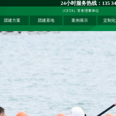
24小时服务热线：135 341
（CETA）常务理事单位
团建方案
团建基地
案例展示
定制化
主题团建系列
深圳基地
创新科技公司
匠人制作系列
广州基地
生产制造企业
音乐释压系列
东莞基地
银行保险证券
数字团建系列
惠州基地
服务管理资询
文化赋能系列
佛山基地
学校培训机构
组织运动系列
清远基地
河源基地