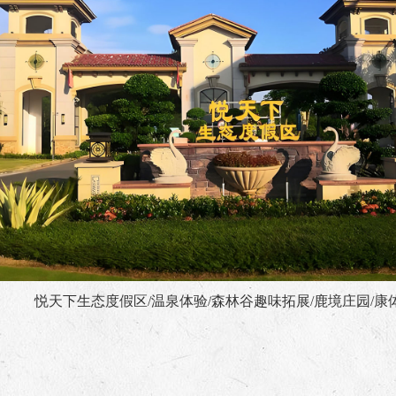
悦天下生态度假区/温泉体验/森林谷趣味拓展/鹿境庄园/康