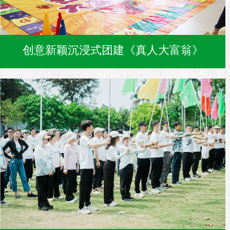
创意新颖沉浸式团建《真人大富翁》