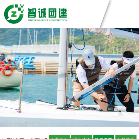
团建方案
主题团建系列
团建基地
匠人制作系列
音乐释压系列
深圳基地
案例展示
数字团建系列
广州基地
文化赋能系列
东莞基地
创新科技公司
定制化方案
组织运动系列
惠州基地
生产制造企业
佛山基地
银行保险证券
视频中心
清远基地
服务管理资询
河源基地
学校培训机构
智诚团队
联系智诚