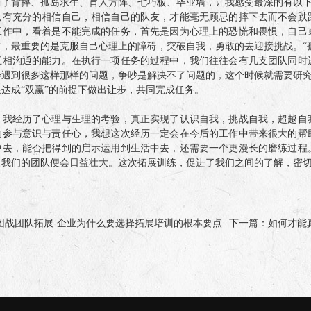
背摔、孤岛求生、盲人方阵、七巧板、毕业墙，让我感受最深的有以下几
只有充分的相信自己，相信自己的队友，才能毫无顾忌的摔下去而不会跌
工作中，看着是不能完成的任务，首先是因为心理上的恐慌和畏惧，自己
，最重要的是克服自己心理上的障碍，突破自我，勇敢的去迎接挑战。“孤岛
互相沟通的能力。在执行一项任务的过程中，我们往往会有几支团队同时
遇到很多这样那样的问题，争吵是解决不了问题的，这个时候就需要研究
达成“双赢”的前提下做出让步，共同完成任务。
经历了心理与生理的考验，真正实现了认识自我，挑战自我，超越自我
的参与意识与责任心，我想这次经历一定会在今后的工作中带来很大的帮
中去，能否把得到的启示运用到生活中去，还需要一个更漫长的磨练过程
，我们的团队便会日益壮大。这次拓展训练，促进了我们之间的了解，密
团战团队拓展-企业为什么要选择拓展培训的根本要点
下一篇
：如何才能