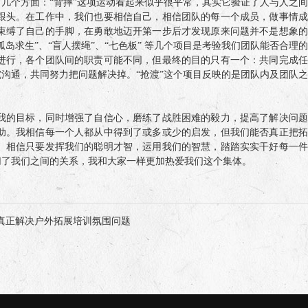
个方面：“背摔”这项运动看起来似乎很平常，其实它验证了人与人之间
跟头。在工作中，我们也要相信自己，相信团队的每一个成员，做事情成
束缚了自己的手脚，在勇敢地迈开第一步后才发现原来问题并不是想象的
求生”、“盲人摆绳”、“七色板” 等几个项目是考验我们团队能否合理的
进行，各个团队间的职责可能不同，但最终的目的只有一个：共同完成任
沟通，共同努力把问题解决掉。“抢渡”这个项目反映的是团队内及团队之
的目标，同时增强了自信心，磨练了战胜困难的毅力，提高了解决问题
助。我相信每一个人都从中得到了或多或少的启发，但我们能否真正把拓
。相信只要发挥我们的聪明才智，运用我们的智慧，踏踏实实干好每一件
切了我们之间的关系，我和大家一样更加热爱我们这个集体。
真正解决户外拓展培训氛围问题