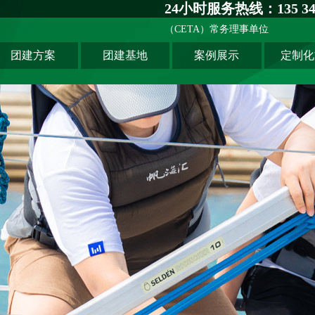
24小时服务热线：135 341
（CETA）常务理事单位
团建方案
团建基地
案例展示
定制化
主题团建系列
深圳基地
创新科技公司
匠人制作系列
广州基地
生产制造企业
音乐释压系列
东莞基地
银行保险证券
数字团建系列
惠州基地
服务管理资询
文化赋能系列
佛山基地
学校培训机构
组织运动系列
清远基地
河源基地