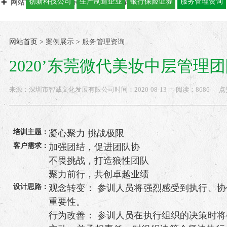
创新科技公司
生产制造企业
银行保险证券
服务管理资询
网站首页
案例展示
服务管理资询
2020’东莞微代美妆中层
网站首页
>
案例展示
>
服务管理资询
2020’东莞微代美妆中层管理团队高效
来源：
深圳市智诚文化发展有限公司
时间：
2020-
08-13
阅读：8686
点
培训主题：
凝心聚力 挑战极限
客户需求：
加强团结，促进团队协
不畏挑战，打造狼性团队
聚力前行，共创卓越业绩
设计思路：
观念转变： 参训人员将强烈感受到执行、
重要性。
行为改善： 参训人员在执行组织的决策时