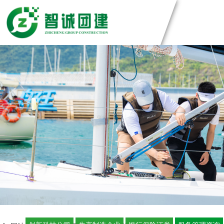
团建方案
主题团建系列
团建基地
匠人制作系列
音乐释压系列
深圳基地
案例展示
数字团建系列
广州基地
文化赋能系列
东莞基地
创新科技公司
定制化方案
组织运动系列
惠州基地
生产制造企业
佛山基地
银行保险证券
视频中心
清远基地
服务管理资询
河源基地
学校培训机构
智诚团队
联系智诚