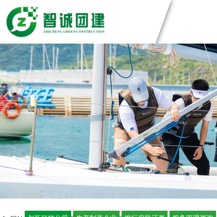
团建方案
主题团建系列
团建基地
匠人制作系列
音乐释压系列
深圳基地
案例展示
数字团建系列
广州基地
文化赋能系列
东莞基地
创新科技公司
定制化方案
组织运动系列
惠州基地
生产制造企业
佛山基地
银行保险证券
视频中心
清远基地
服务管理资询
河源基地
学校培训机构
智诚团队
联系智诚