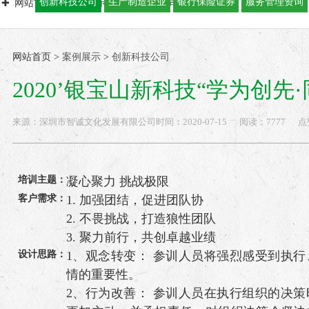
创新科技公司
生产制造企业
银行保险证券
服务管理资询
网站首页
案例展示
创新科技公司
2020’银宝山新科技“学为创
网站首页
>
案例展示
>
创新科技公司
2020’银宝山新科技“学为创先·同心筑梦” BA
来源：
深圳市智诚文化发展有限公司
时间：
2020-
07-15
阅读：7777
点
培训主题：
凝心聚力 挑战极限
客户需求：
1. 加强团结，促进团队协
2. 不畏挑战，打造狼性团队
3. 聚力前行，共创卓越业绩
设计思路：
1、观念转变： 参训人员将强烈感受到执
情的重要性。
2、行为改善： 参训人员在执行组织的决