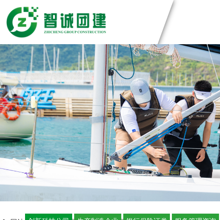
团建方案
主题团建系列
团建基地
匠人制作系列
音乐释压系列
深圳基地
案例展示
数字团建系列
广州基地
文化赋能系列
东莞基地
创新科技公司
定制化方案
组织运动系列
惠州基地
生产制造企业
佛山基地
银行保险证券
视频中心
清远基地
服务管理资询
河源基地
学校培训机构
智诚团队
联系智诚