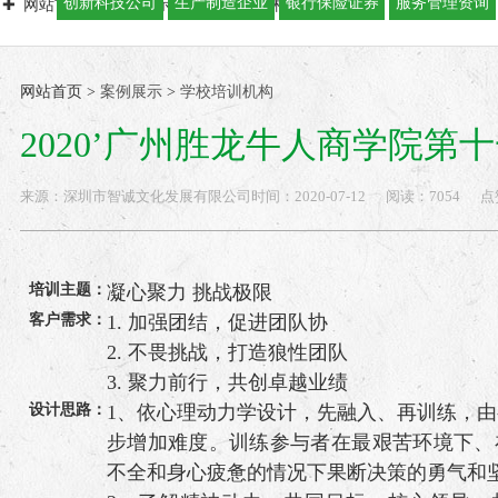
创新科技公司
生产制造企业
银行保险证券
服务管理资询
网站首页
案例展示
学校培训机构
2020’广州胜龙牛人商学
网站首页
>
案例展示
>
学校培训机构
2020’广州胜龙牛人商学院第十一期
来源：
深圳市智诚文化发展有限公司
时间：
2020-
07-12
阅读：7054
点
培训主题：
凝心聚力 挑战极限
客户需求：
1. 加强团结，促进团队协
2. 不畏挑战，打造狼性团队
3. 聚力前行，共创卓越业绩
设计思路：
1、依心理动力学设计，先融入、再训练，
步增加难度。训练参与者在最艰苦环境下、
不全和身心疲惫的情况下果断决策的勇气和