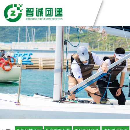
团建方案
主题团建系列
团建基地
匠人制作系列
音乐释压系列
深圳基地
案例展示
数字团建系列
广州基地
文化赋能系列
东莞基地
创新科技公司
定制化方案
组织运动系列
惠州基地
生产制造企业
佛山基地
银行保险证券
视频中心
清远基地
服务管理资询
河源基地
学校培训机构
智诚团队
联系智诚