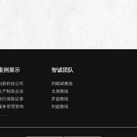
案例展示
智诚团队
创新科技公司
刘晓斌教练
生产制造企业
太保教练
银行保险证券
罗超教练
服务管理资询
刘超教练
.. ...