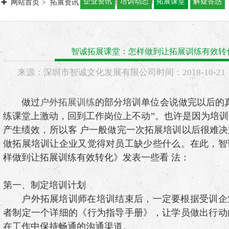
企业资讯
培训动态
拓展课堂
解疑答惑
网站首页
拓展资讯
拓展课堂
智诚拓展课堂：怎样做到让拓展
智诚拓展课堂：怎样做到让拓展训练有效转
来源：
深圳市智诚文化发展有限公司
时间：
2018-
10-21
做过
户外拓展训练
的部分培训单位会说做完以后的
练课堂上激动，回到工作岗位上不动”。也许是因为培
产生绩效，所以客 户一般做完一次拓展培训以后很难
做拓展培训让企业又觉得对员工缺少些什么。在此，智
样做到让拓展训练有效转化》发表一些看 法：
第一、制定培训计划
户外拓展培训师在培训结束后，一定要根据受训企
者制定一个详细的《行为指导手册》，让学员做出行动
在工作中保持畅通的沟通渠道。