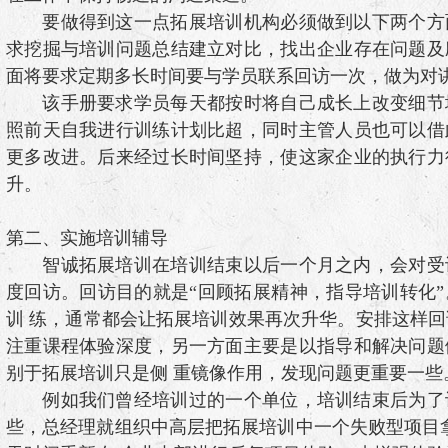
要做得到这一点拓展培训机构必须做到以下两个方
求挖掘与培训问题总结建立对比，找出企业存在问题及
面将要求定期多长时间要与学员联系回访一次，做为对
该手册要求学员每天都按时将自己成长上改变细节
照前天自我进行训练计划比超，同时主管人员也可以借
更多改进。后来经过长时间坚持，使这家企业的执行力
升。
第二、实施培训辅导
智诚拓展培训在培训结束以后一个月之内，会对受
度回访。回访目的就是“回顾拓展精神，指导培训转化
训 练，通常都会让拓展培训效果再次升华。安排这样
注重课程体验深度，另一方面主要是以指导和解决问题
别于拓展培训只是侧 重镜像作用，发现问题更重要一些
例如我们曾经培训过的一个单位，培训结束后为了
些，总经理就组织中高层把拓展培训中一个失败型项目拿