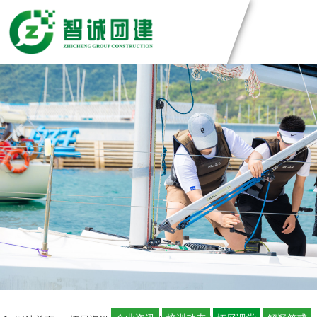
团建方案
主题团建系列
团建基地
匠人制作系列
音乐释压系列
深圳基地
案例展示
数字团建系列
广州基地
文化赋能系列
东莞基地
创新科技公司
定制化方案
组织运动系列
惠州基地
生产制造企业
佛山基地
银行保险证券
视频中心
清远基地
服务管理资询
河源基地
学校培训机构
智诚团队
联系智诚