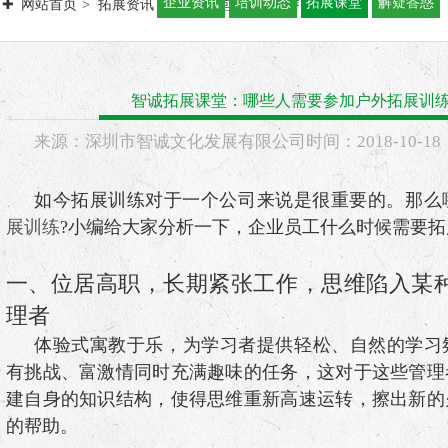
企业资讯
培训动态
拓展课堂
解疑答惑
网站首页
拓展资讯
拓展课堂
智诚拓展课堂：哪些人需要参加
智诚拓展课堂：哪些人需要参加户外拓展训
来源：
深圳市智诚文化发展有限公司
时间：
2018-
10-18
如今拓展训练对于一个公司来说是很重要的。那么
展训练
?小编给大家分析一下，企业员工什么时候需要拓
一、位居高职，长期紧张工作，思维陷入某
理者
体验式寓教于乐，为学习者提供轻松、自然的学习
有挑战、富激情同时充满趣味的任务，这对于这些管理
建自身的知识结构，使得思维重新高速运转，擦出新的
的帮助。