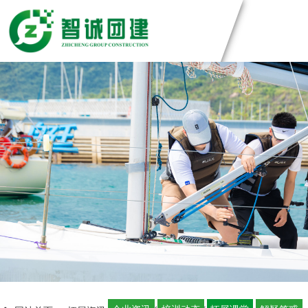
团建方案
主题团建系列
团建基地
匠人制作系列
音乐释压系列
深圳基地
案例展示
数字团建系列
广州基地
文化赋能系列
东莞基地
创新科技公司
定制化方案
组织运动系列
惠州基地
生产制造企业
佛山基地
银行保险证券
视频中心
清远基地
服务管理资询
河源基地
学校培训机构
智诚团队
联系智诚