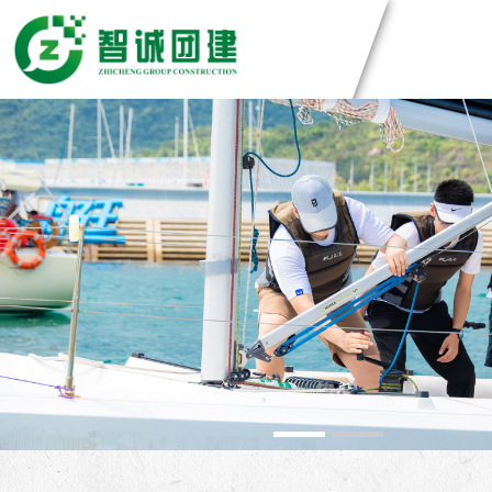
团建方案
主题团建系列
团建基地
匠人制作系列
音乐释压系列
深圳基地
案例展示
数字团建系列
广州基地
文化赋能系列
东莞基地
创新科技公司
定制化方案
组织运动系列
惠州基地
生产制造企业
佛山基地
银行保险证券
视频中心
清远基地
服务管理资询
河源基地
学校培训机构
智诚团队
1
2
联系智诚